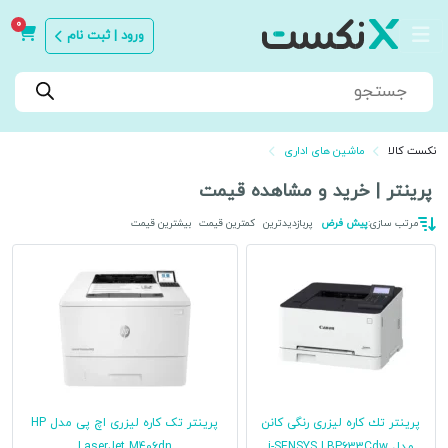
0
ورود | ثبت نام
Products
search
نکست کالا
ماشین های اداری
پرینتر | خرید و مشاهده قیمت
مرتب سازی:
پیش فرض
پربازدیدترین
کمترین قیمت
بیشترین قیمت
پرینتر تك كاره لیزری رنگی کانن
پرینتر تک کاره لیزری اچ پی مدل HP
مدل i-SENSYS LBP633Cdw
LaserJet M406dn