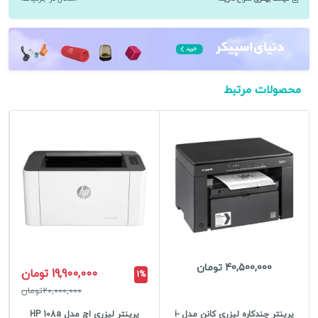
لیزری
کانن
مدل
Canon
i-
محصولات مرتبط
Sensys
MF237w
عدد
40,500,000 تومان
19,900,000 تومان
1%
20,000,000تومان
پرینتر چندکاره لیزری کانن مدل i-
پرینتر لیزری اچ مدل HP 108a