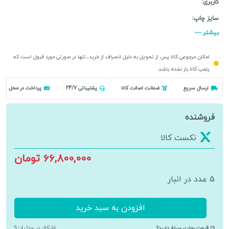
کاربری:
سایز چاپ:
بیشتر
امکان مرجوعی کالا پس از تحویل به دلیل انصراف از خرید، تنها در صورتی مورد قبول است که
پلمپ کالا باز نشده باشد.
ارسال سریع
ضمانت اصالت کالا
پشتیباتی 24/7
پرداخت در محل
فروشنده
نکست کالا
66,800,000 تومان
5 عدد در انبار
افزودن به سبد خرید
پرینتر
چهارکاره
قیمت بهتری سراغ دارید؟
اشکال در جزئیات؟