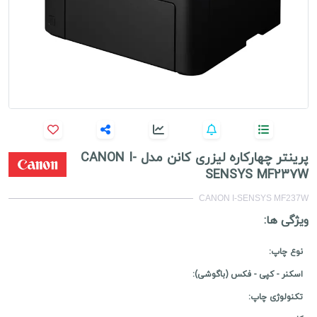
پرینتر چهارکاره لیزری کانن مدل CANON I-
SENSYS MF237W
CANON I-SENSYS MF237W
ویژگی ها:
نوع چاپ:
اسکنر - کپی - فکس (باگوشی):
تکنولوژی چاپ: