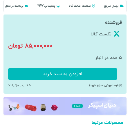
ارسال سریع
ضمانت اصالت کالا
پشتیباتی 24/7
پرداخت در محل
فروشنده
نکست کالا
85,000,000 تومان
5 عدد در انبار
افزودن به سبد خرید
پرینتر
لیزری
قیمت بهتری سراغ دارید؟
اشکال در جزئیات؟
اچ
پی
مدل
HP
LaserJet
محصولات مرتبط
Printer