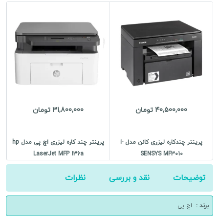
P2035
عدد
40,500,000 تومان
31,800,000 تومان
پرینتر چندکاره لیزری کانن مدل i-
پرینتر چند کاره لیزری اچ پی مدل hp
LaserJet MFP 136a
SENSYS MF3010
توضیحات
نقد و بررسی
نظرات
برند :
اچ پی