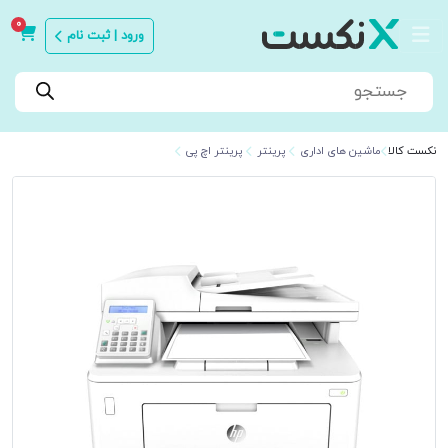
0
ورود | ثبت نام
Products
search
نکست کالا
ماشین های اداری
پرینتر
پرینتر اچ پی