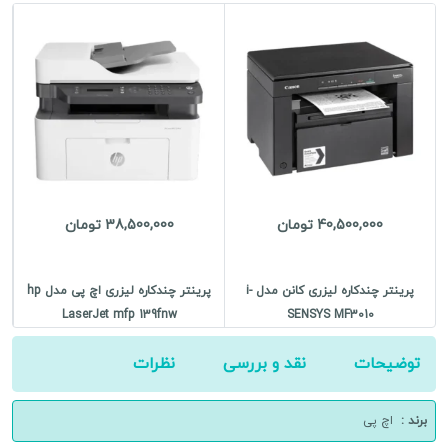
Pro
MFP
M227FDN
عدد
40,500,000 تومان
38,500,000 تومان
پرینتر چندکاره لیزری کانن مدل i-
پرینتر چندکاره لیزری اچ پی مدل hp
LaserJet mfp 139fnw
SENSYS MF3010
توضیحات
نقد و بررسی
نظرات
برند :
اچ پی