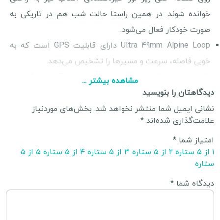
خوانده شوند. در همین راستا حالت شب هم در تاریکی به
صورت خودکار فعال می‌شود.
Ultra 49mm Alpine Loop دارای قابلیت GPS است که به
خوبی فاصله، سرعت و مسیرها را تشخیص می‌دهد.
یکی از بهترین قابلیت‌های این مدل که خرید آن را به گزینه‌ی
مشاهده بیشتر ...
مناسبی تبدیل می‌کند، عمر باتری طولانی این ساعت است.
دیدگاهتان را بنویسید
این قابلیت مناسب کسانی است که به سفرهای طولانی مدت
نشانی ایمیل شما منتشر نخواهد شد.
بخش‌های موردنیاز
علامت‌گذاری شده‌اند
*
در طبیعت علاقه دارند؛ چرا که عمر باتری این مدل در حالت
عادی 36 ساعت است و اگر در حالت ورزشی مورد استفاده
امتیاز شما
*
۱ از ۵ ستاره
۲ از ۵ ستاره
۳ از ۵ ستاره
۴ از ۵ ستاره
۵ از ۵
قرار گیرد، تا 17 ساعت شارژ را نگه می‌دارد.
ستاره
قابلیت اتصال به بلوتوث هم تا حد زیادی کارایی Ultra 49mm
دیدگاه شما
*
Alpine Loop را افزایش می‌دهد.
بند این ساعت نیز با انعطاف و سبک‌وزنی خود کارایی را بهبود
می‌بخشد. این بند از مواد بازیافتی ساخته شده است؛ چرا که