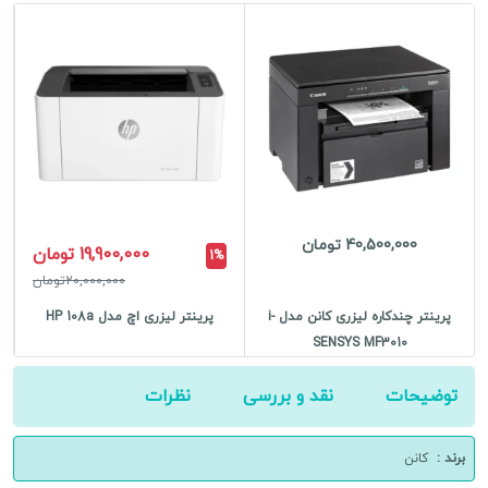
SENSYS
MF645Cx
عدد
40,500,000 تومان
19,900,000 تومان
1%
20,000,000تومان
پرینتر چندکاره لیزری کانن مدل i-
پرینتر لیزری اچ مدل HP 108a
SENSYS MF3010
توضیحات
نقد و بررسی
نظرات
برند :
کانن