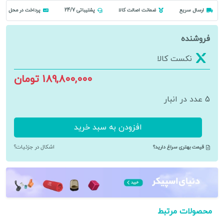
ارسال سریع
ضمانت اصالت کالا
پشتیباتی 24/7
پرداخت در محل
فروشنده
نکست کالا
189,800,000 تومان
5 عدد در انبار
افزودن به سبد خرید
پرینتر
چندکاره
قیمت بهتری سراغ دارید؟
اشکال در جزئیات؟
لیزری
رنگی
کانن
مدل
Canon
محصولات مرتبط
i-