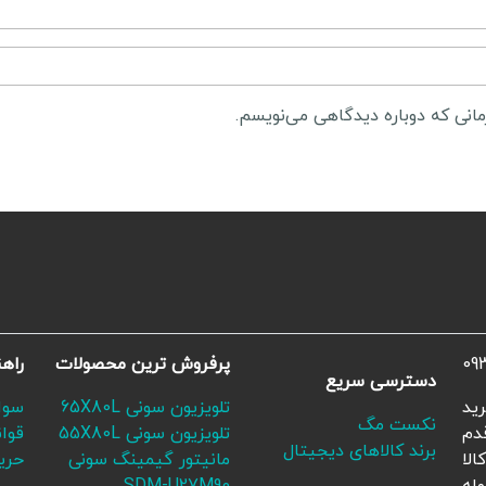
مانی که دوباره دیدگاهی می‌نویسم.
09
پرفروش ترین محصولات
راه
دسترسی سریع
ید
تلویزیون سونی 65X80L
سوا
نکست مگ
دم
تلویزیون سونی 55X80L
قوا
برند کالاهای دیجیتال
الا
مانیتور گیمینگ سونی
حری
له
SDM-U27M90