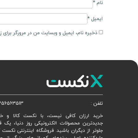
نام
*
ایمیل
*
ذخیره نام، ایمیل و وبسایت من در مرورگر برای ز
تلفن :
356563513
خرید ارزان کافی نیست، با نکست کالا و خر
جدیدترین محصولات الکترونیکی روز دنیا، یک ق
جلوتر از دیگران باشید. فروشگاه اینترنتی نکست ک
واردکننده اصلی برندهای کمپانی‌های بزرگ از جم