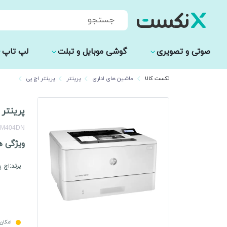
Products
search
صوتی و تصویری
گوشی موبایل و تبلت
لپ تاپ
نکست کالا
ماشین های اداری
پرینتر
پرینتر اچ پی
پرینتر لیزری
 M404DN
ویژگی ه
برند:
اچ پ
امکان 