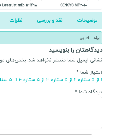
p LaserJet mfp 139fnw
SENSYS MF3010
توضیحات
نقد و بررسی
نظرات
برند :
اچ پی
دیدگاهتان را بنویسید
نشانی ایمیل شما منتشر نخواهد شد.
بخش‌های مورد
امتیاز شما
*
۱ از ۵ ستاره
۲ از ۵ ستاره
۳ از ۵ ستاره
۴ از ۵ ستاره
دیدگاه شما
*