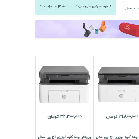
اچ
قیمت بهتری سراغ دارید؟
اشکال در جزئیات؟
ت در محل
پی
مدل
HP
LaserJet
Pro
M404dn
عدد
31,800,000 تومان
34,300,000 تومان
 چند کاره لیزری اچ پی مدل
پرینتر چند کاره لیزری اچ پی مدل