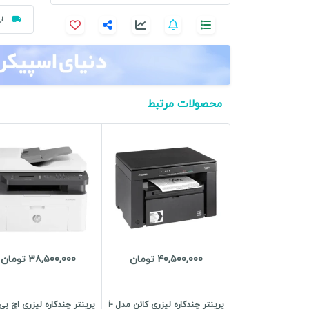
ار
محصولات مرتبط
40,500,000 تومان
38,500,000 تومان
پرینتر چندکاره لیزری کانن مدل i-
پرینتر چندکاره لیزری اچ پ