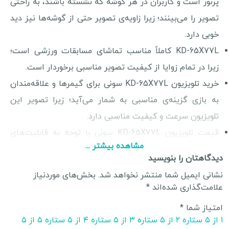
پرنور است و کاربران در هر گوشه که نشسته باشند، به راحتی
تصویر را می‌بینند؛ زیرا زاویه‌ی تصویر حتی از گوشه‌ها نیز دید
خوبی دارد.
KD-65X77L کاملاً مناسب تماشای مسابقات ورزشی است؛
زیرا در تمام زوایا از کیفیت تصویر مناسبی برخوردار است.
خرید تلویزیون KD-65X77L سونی برای گیمرها و علاقه‌مندان
به بازی گزینه‌ی مناسبی به شمار می‌آید؛ زیرا تصویر این
تلویزیون سرعت و کیفیت مناسبی دارد.
قیمت تلویزیون KD-65X77L سونی با توجه به قابلیت‌های
مشاهده بیشتر ...
اتصال آن کاملاً مناسب است. این تلویزیون دارای قابلیت
دیدگاهتان را بنویسید
اتصال HDMI است و از فرمت‌های مختلف USB مانند FAT16،
نشانی ایمیل شما منتشر نخواهد شد.
بخش‌های موردنیاز
FAT32 و NTFS پشتیبانی می‌کند. شمار پورت‌های HDMI در
علامت‌گذاری شده‌اند
*
این مدل سه عدد است که کاربری آن را بسیار راحت‌تر می‌کند.
امتیاز شما
*
پورت‌های USB این مدل هم دو عدد هستند و تلویزیون با
۱ از ۵ ستاره
۲ از ۵ ستاره
۳ از ۵ ستاره
۴ از ۵ ستاره
۵ از ۵