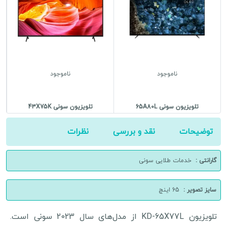
ناموجود
ناموجود
تلویزیون سونی 65A80L
تلویزیون سونی 43X75K
توضیحات
نقد و بررسی
نظرات
گارانتی :
خدمات طلایی سونی
سایز تصویر :
65 اینچ
تلویزیون KD-65X77L از مدل‌های سال 2023 سونی است.