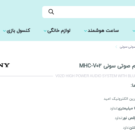
ساعت هوشمند
لوازم خانگی
کنسول بازی
تی سونی
تی سونی MHC-V02
V02D HIGH POWER AUDIO SYSTEM WITH BL
ا:
رین الکترونیک امید
ندارد
قص نور:
ندارد
تن:
دارد