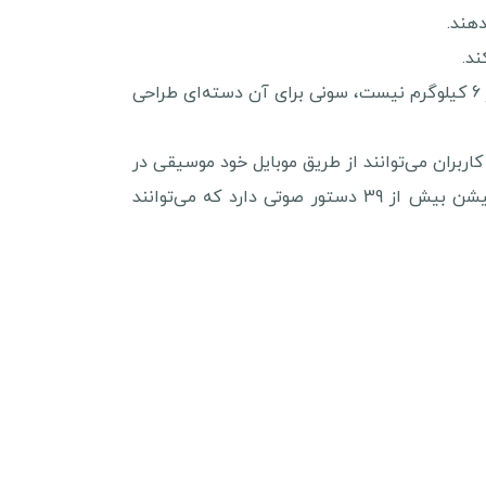
هند.
هنگام خرید سیستم صوتی MHC-V02 سونی نگران حمل و نقل آن نباشید. با این که وزن این سیستم صوتی بیشتر از 6 کیلوگرم نیست، سونی برای آن دسته‌ای طراحی
سونی با اپلیکیشن Fiestable همخوانی دارد؛ از این رو کاربران می‌توانند از طریق موبایل خود موسیقی در
حال پخش را تغییر دهند، چراغ‌ها را روشن و خاموش کرده و سیستم صوتی را با صدای خود کنترل کنند. این اپلیکیشن بیش از 39 دستور صوتی دارد که می‌توانند