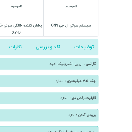
ناموجود
ناموجود
سیستم صوتی ال جی ON9
پخش کن
X70D
توضیحات
نقد و بررسی
نظرات
گارانتی :
زرین الکترونیک امید
جک 3.5 میلیمتری :
ندارد
قابلیت رقص نور :
ندارد
ورودی آنتن :
دارد