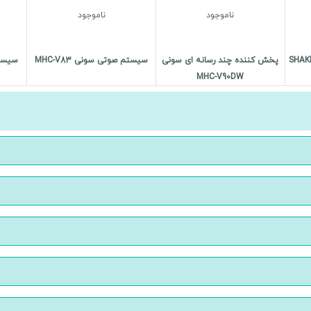
ناموجود
ناموجود
نده خانگی سونی SHAKE-
پخش کننده چند رسانه ای سونی
سیستم صوتی سونی MHC-V83
سیستم 
MHC-V90DW