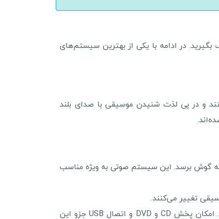
ت کالا، مرجع آنلاین کالاها کمک بگیرید. در ادامه با یکی از بهترین سیستم‌های
 بزرگ هستند و در پی لذت شنیدن موسیقی با صدای بلند
 نقاط نیز به گوش برسد. این سیستم صوتی به ویژه مناسب
MHC-V02 جزو بهترین سیستم‌های صوتی بلوتوثی سونی است؛ اما به جز بلوتوث قابلیت‌های اتصال دیگری هم دارد. امکان پخش CD و DVD و اتصال USB جزو این