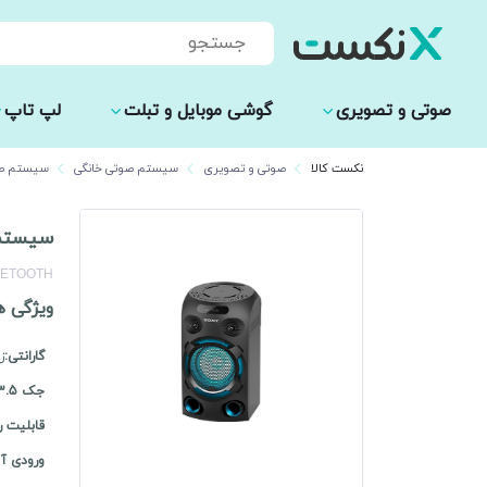
Products
search
صوتی و تصویری
گوشی موبایل و تبلت
لپ تاپ
نکست کالا
صوتی و تصویری
سیستم صوتی خانگی
سیستم صو
سیستم صو
UETOOTH
ویژگی ه
گارانتی:
ز
جک 3.5 میلیمتری:
قابلیت ر
ورودی آن